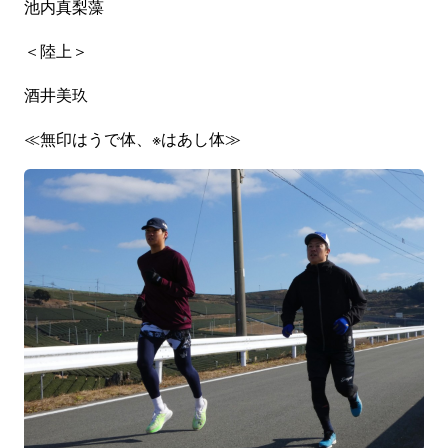
池内真梨藻
＜陸上＞
酒井美玖
≪無印はうで体、※はあし体≫