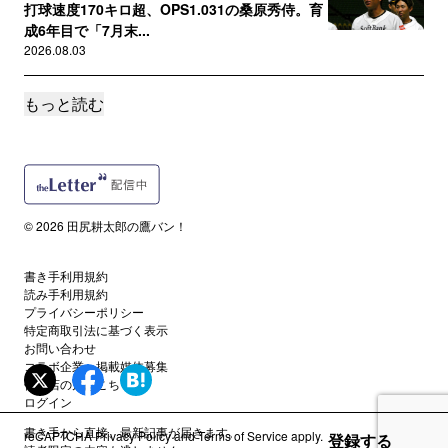
打球速度170キロ超、OPS1.031の桑原秀侍。育
成6年目で「7月末...
2026.08.03
もっと読む
サポートメンバー限定
城島CBOも期待する盛島稜大、“初打点”以上に
成長を感じさせた「ドリル...
2026.08.03
サポートメンバー限定
© 2026 田尻耕太郎の鷹バン！
秋広優人がトップタイ8号も、斉藤和巳2軍監督
が「もっと悩んでいいよ、と...
2026.08.02
書き手利用規約
読み手利用規約
プライバシーポリシー
サポートメンバー限定
特定商取引法に基づく表示
波乱起きた！九州アジアリーグ後期Ｔ初日／試
お問い合わせ
合レポート＆写真
コラボ企業・掲載媒体募集
代理店の方はこちら
2026.08.01
ログイン
書き手から直接、最新記事が届きます。
reCAPTCHA
Privacy Policy
and
Terms of Service
apply.
登録する
読者限定