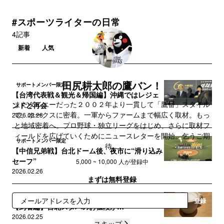
#スポーツライターの日常
4記事
新着
人気
田尻耕太郎の鷹バン！
サポートメンバー限定
【台湾代表戦＆観光＆帰国編】沖縄ではレジェ
まだダイエーだった２００２年より一貫して「鷹番」スタイル
ンドと再会
で、ホークスに密着。一軍からファームまで幅広く取材。もっ
2026.02.28
と地域密着へ。プロ野球・独立リーグをはじめ、さらに取材フ
ィールドを広げていくためにニュースレターを開始。乞うご期
サポートメンバー限定
待。
【中信兄弟戦】台北ドーム後、夜市に“滑り込み
セーフ”
5,000 ~ 10,000 人が登録中
2026.02.26
まずは無料登録
サポートメンバー限定
登録
【到着編】台北スタバのお値段が…
2026.02.25
スキップ