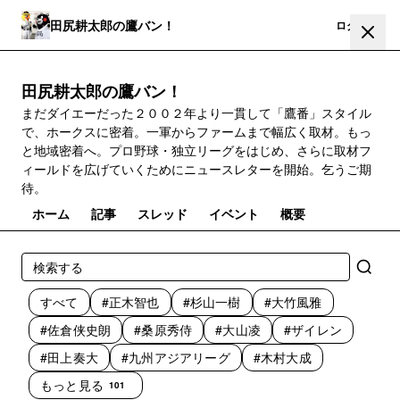
田尻耕太郎の鷹バン！
登録
ログイン
田尻耕太郎の鷹バン！
まだダイエーだった２００２年より一貫して「鷹番」スタイル
で、ホークスに密着。一軍からファームまで幅広く取材。もっ
と地域密着へ。プロ野球・独立リーグをはじめ、さらに取材フ
ィールドを広げていくためにニュースレターを開始。乞うご期
待。
ホーム
記事
スレッド
イベント
概要
すべて
#正木智也
#杉山一樹
#大竹風雅
#佐倉侠史朗
#桑原秀侍
#大山凌
#ザイレン
#田上奏大
#九州アジアリーグ
#木村大成
もっと見る
101