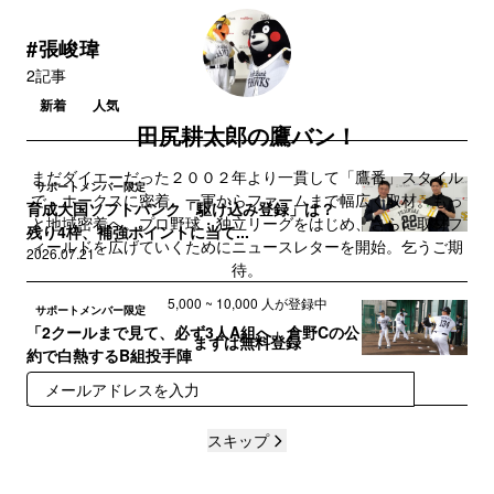
#張峻瑋
2記事
新着
人気
田尻耕太郎の鷹バン！
まだダイエーだった２００２年より一貫して「鷹番」スタイル
サポートメンバー限定
で、ホークスに密着。一軍からファームまで幅広く取材。もっ
育成大国ソフトバンク「駆け込み登録」は？
と地域密着へ。プロ野球・独立リーグをはじめ、さらに取材フ
残り4枠、補強ポイントに当て...
ィールドを広げていくためにニュースレターを開始。乞うご期
2026.07.21
待。
5,000 ~ 10,000 人が登録中
サポートメンバー限定
「2クールまで見て、必ず3人A組へ」倉野Cの公
まずは無料登録
約で白熱するB組投手陣
2026.02.06
登録
スキップ