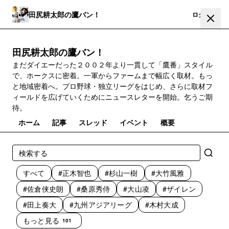
田尻耕太郎の鷹バン！
登録
ログイン
田尻耕太郎の鷹バン！
まだダイエーだった２００２年より一貫して「鷹番」スタイル
で、ホークスに密着。一軍からファームまで幅広く取材。もっ
と地域密着へ。プロ野球・独立リーグをはじめ、さらに取材フ
ィールドを広げていくためにニュースレターを開始。乞うご期
待。
ホーム
記事
スレッド
イベント
概要
すべて
#正木智也
#杉山一樹
#大竹風雅
#佐倉侠史朗
#桑原秀侍
#大山凌
#ザイレン
#田上奏大
#九州アジアリーグ
#木村大成
もっと見る
101