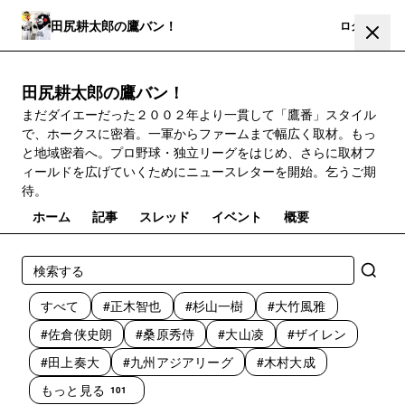
田尻耕太郎の鷹バン！
登録
ログイン
田尻耕太郎の鷹バン！
まだダイエーだった２００２年より一貫して「鷹番」スタイル
で、ホークスに密着。一軍からファームまで幅広く取材。もっ
と地域密着へ。プロ野球・独立リーグをはじめ、さらに取材フ
ィールドを広げていくためにニュースレターを開始。乞うご期
待。
ホーム
記事
スレッド
イベント
概要
すべて
#正木智也
#杉山一樹
#大竹風雅
#佐倉侠史朗
#桑原秀侍
#大山凌
#ザイレン
#田上奏大
#九州アジアリーグ
#木村大成
もっと見る
101