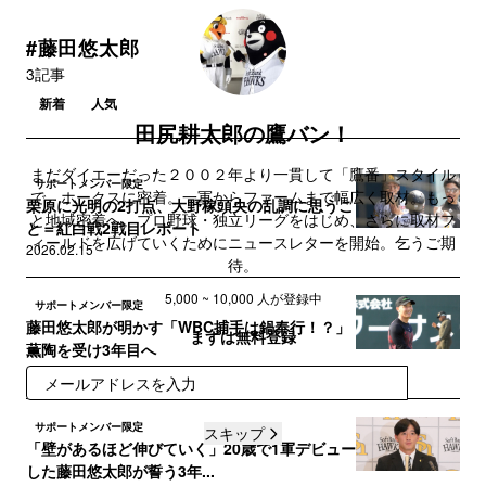
#藤田悠太郎
3記事
新着
人気
田尻耕太郎の鷹バン！
まだダイエーだった２００２年より一貫して「鷹番」スタイル
サポートメンバー限定
で、ホークスに密着。一軍からファームまで幅広く取材。もっ
栗原に光明の2打点、大野稼頭央の乱調に思うこ
と地域密着へ。プロ野球・独立リーグをはじめ、さらに取材フ
と＝紅白戦2戦目レポート
ィールドを広げていくためにニュースレターを開始。乞うご期
2026.02.15
待。
5,000 ~ 10,000 人が登録中
サポートメンバー限定
藤田悠太郎が明かす「WBC捕手は鍋奉行！？」
まずは無料登録
薫陶を受け3年目へ
2026.01.28
登録
サポートメンバー限定
スキップ
「壁があるほど伸びていく」20歳で1軍デビュー
した藤田悠太郎が誓う3年...