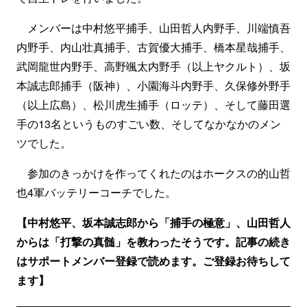
メンバーは中村悠平捕手、山田哲人内野手、川端慎吾
内野手、内山壮真捕手、古賀優大捕手、橋本星哉捕手、
武岡龍世内野手、高野颯太内野手（以上ヤクルト）、坂
本誠志郎捕手（阪神）、小園海斗内野手、久保修外野手
（以上広島）、松川虎生捕手（ロッテ）、そして藤田選
手の13名というものすごい数、そしてなかなかのメン
ツでした。
参加のきっかけを作ってくれたのはホークスの的山哲
也4軍バッテリーコーチでした。
【中村悠平、坂本誠志郎から「捕手の極意」、山田哲人
からは「打撃の真髄」を教わったそうです。記事の続き
はサポートメンバー登録で読めます。ご登録お待ちして
ます】