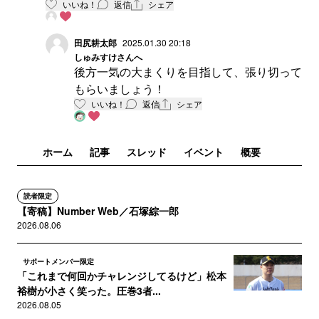
いいね！
返信
シェア
田尻耕太郎
2025.01.30 20:18
しゅみすけ
さんへ
後方一気の大まくりを目指して、張り切って
もらいましょう！
いいね！
返信
シェア
ホーム
記事
スレッド
イベント
概要
読者限定
【寄稿】Number Web／石塚綜一郎
2026.08.06
サポートメンバー限定
「これまで何回かチャレンジしてるけど」松本
裕樹が小さく笑った。圧巻3者...
2026.08.05