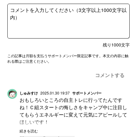
残り
1000
文字
この記事は月額を支払うサポートメンバー限定記事です。本文の内容に触
れる際はご注意ください。
コメントする
しゅみすけ
2025.01.30 19:37
サポートメンバー
おもしろいところの自主トレに行ってたんです
ね！Ｃ組スタートの悔しさをキャンプ中に注目し
てもらうエネルギーに変えて元気にアピールして
ほしいです！
今年のホークスの捕手はいろんなチャンスが1番
続きを読む
ある年だと思います！頑張ってほしい！