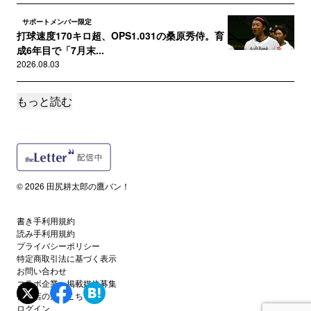
サポートメンバー限定
打球速度170キロ超、OPS1.031の桑原秀侍。育
成6年目で「7月末...
2026.08.03
もっと読む
サポートメンバー限定
城島CBOも期待する盛島稜大、“初打点”以上に
成長を感じさせた「ドリル...
2026.08.03
サポートメンバー限定
© 2026 田尻耕太郎の鷹バン！
秋広優人がトップタイ8号も、斉藤和巳2軍監督
が「もっと悩んでいいよ、と...
2026.08.02
書き手利用規約
読み手利用規約
プライバシーポリシー
サポートメンバー限定
特定商取引法に基づく表示
波乱起きた！九州アジアリーグ後期Ｔ初日／試
お問い合わせ
合レポート＆写真
コラボ企業・掲載媒体募集
代理店の方はこちら
2026.08.01
ログイン