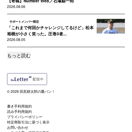
【寄稿】Number Web／石塚綜一郎
2026.08.06
サポートメンバー限定
「これまで何回かチャレンジしてるけど」松本
裕樹が小さく笑った。圧巻3者...
2026.08.05
もっと読む
サポートメンバー限定
打球速度170キロ超、OPS1.031の桑原秀侍。育
成6年目で「7月末...
2026.08.03
サポートメンバー限定
© 2026 田尻耕太郎の鷹バン！
城島CBOも期待する盛島稜大、“初打点”以上に
成長を感じさせた「ドリル...
2026.08.03
書き手利用規約
読み手利用規約
プライバシーポリシー
サポートメンバー限定
特定商取引法に基づく表示
秋広優人がトップタイ8号も、斉藤和巳2軍監督
お問い合わせ