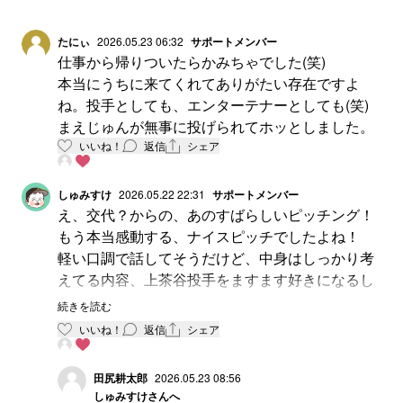
たにぃ
2026.05.23 06:32
サポートメンバー
仕事から帰りついたらかみちゃでした(笑)
本当にうちに来てくれてありがたい存在ですよ
ね。投手としても、エンターテナーとしても(笑)
まえじゅんが無事に投げられてホッとしました。
いいね！
返信
シェア
しゅみすけ
2026.05.22 22:31
サポートメンバー
え、交代？からの、あのすばらしいピッチング！
もう本当感動する、ナイスピッチでしたよね！
軽い口調で話してそうだけど、中身はしっかり考
えてる内容、上茶谷投手をますます好きになるし
応援していきたくなります！
続きを読む
いいね！
返信
シェア
田尻耕太郎
2026.05.23 08:56
しゅみすけ
さんへ