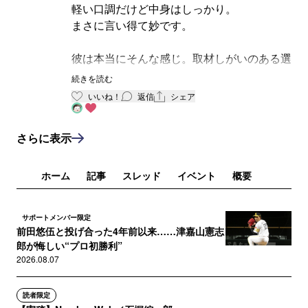
軽い口調だけど中身はしっかり。
まさに言い得て妙です。
彼は本当にそんな感じ。取材しがいのある選
手です
続きを読む
いいね！
返信
シェア
さらに表示
ホーム
記事
スレッド
イベント
概要
サポートメンバー限定
前田悠伍と投げ合った4年前以来……津嘉山憲志
郎が悔しい“プロ初勝利”
2026.08.07
読者限定