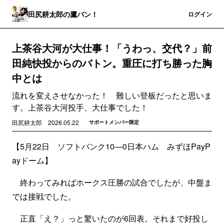
田尻耕太郎の鷹バン！
登録
ログイン
上茶谷大河が大仕事！「うわっ、交代？」前
田純快投からのバトン。重圧に打ち勝った胸
中とは
流れを変えさせなかった！ 難しい登板だったと思いま
す。上茶谷大河投手、大仕事でした！
田尻耕太郎
2026.05.22
サポートメンバー限定
【5月22日 ソフトバンク10―0日本ハム みずほPayP
ayドーム】
終わってみればホークス圧勝の試合でしたが、中盤ま
では接戦でした。
正直「え？」っと驚いたのが6回表。それまで好投し