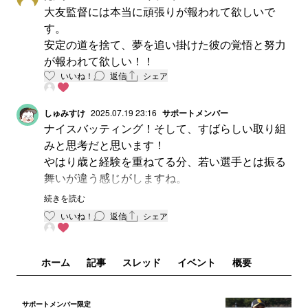
大友監督には本当に頑張りが報われて欲しいで
す。
安定の道を捨て、夢を追い掛けた彼の覚悟と努力
が報われて欲しい！！
いいね！
返信
シェア
しゅみすけ
2025.07.19 23:16
サポートメンバー
ナイスバッティング！そして、すばらしい取り組
みと思考だと思います！
やはり歳と経験を重ねてる分、若い選手とは振る
舞いが違う感じがしますね。
他の誰とも被らない独自の魅力ある捕手だと思う
続きを読む
ので、勝ち上がってつかんでくれるのを応援した
いいね！
返信
シェア
いです！
ホーム
記事
スレッド
イベント
概要
サポートメンバー限定