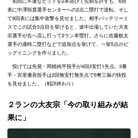
初回に不運なヒットを2本浴びて先制を許すも、6回
表に中澤恒貴選手センターへの2点二塁打で逆転。そし
て8回表には集中攻撃を見せました。相手バッテリーミ
スでこの試合3点目を挙げると、途中出場していた大友
宗選手が右へ流し打って2ラン本塁打。さらに佐藤航太
選手の適時二塁打などで追加点を挙げて、一挙5点のビ
ッグイニングを作りました。
投げては先発・岡植純平投手が4回3安打1失点。3番
手・宮里優吾投手は2回無安打無失点で5奪三振の快投
を見せました。（戦評終わり）
２ランの大友宗「今の取り組みが結
果に」