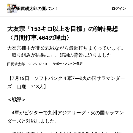
田尻耕太郎の鷹バン！
登録
ログイン
大友宗「153キロ以上を目標」の独特発想
〈月間打率.464の理由〉
大友宗捕手が非公式戦ながら最近打ちまくっています。
「取り組みが結果に」。好調の背景に迫りました
田尻耕太郎
2025.07.19
サポートメンバー限定
【7月19日 ソフトバンク４軍7―2火の国サラマンダー
ズ 山鹿 718人】
＜戦評＞
4軍がビジターで九州アジアリーグ・火の国サラマン
ダーズと対戦しました。