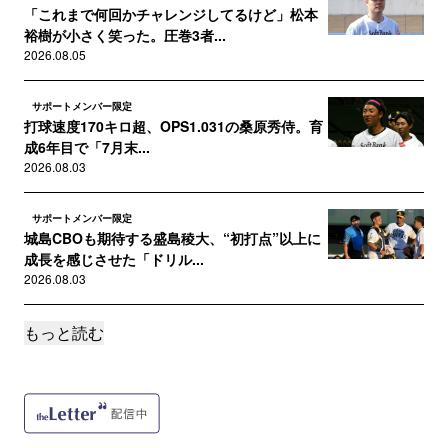
「これまで何回かチャレンジしてるけど」松本
裕樹が小さく笑った。圧巻3者...
2026.08.05
サポートメンバー限定
打球速度170キロ超、OPS1.031の桑原秀侍。育
成6年目で「7月末...
2026.08.03
サポートメンバー限定
城島CBOも期待する盛島稜大、“初打点”以上に
成長を感じさせた「ドリル...
2026.08.03
もっと読む
サポートメンバー限定
秋広優人がトップタイ8号も、斉藤和巳2軍監督
が「もっと悩んでいいよ、と...
2026.08.02
サポートメンバー限定