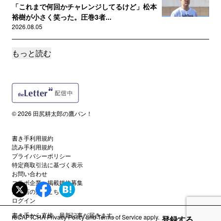
「これまで何回かチャレンジしてるけど」松本
裕樹が小さく笑った。圧巻3者...
2026.08.05
もっと読む
サポートメンバー限定
打球速度170キロ超、OPS1.031の桑原秀侍。育
成6年目で「7月末...
2026.08.03
サポートメンバー限定
© 2026 田尻耕太郎の鷹バン！
城島CBOも期待する盛島稜大、“初打点”以上に
成長を感じさせた「ドリル...
2026.08.03
書き手利用規約
読み手利用規約
プライバシーポリシー
サポートメンバー限定
特定商取引法に基づく表示
秋広優人がトップタイ8号も、斉藤和巳2軍監督
お問い合わせ
が「もっと悩んでいいよ、と...
コラボ企業・掲載媒体募集
代理店の方はこちら
2026.08.02
ログイン
書き手から直接、最新記事が届きます。
reCAPTCHA
Privacy Policy
and
Terms of Service
apply.
登録する
サポートメンバー限定