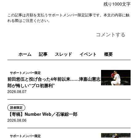
残り
1000
文字
この記事は月額を支払うサポートメンバー限定記事です。本文の内容に触
れる際はご注意ください。
コメントする
ホーム
記事
スレッド
イベント
概要
サポートメンバー限定
前田悠伍と投げ合った4年前以来……津嘉山憲志
郎が悔しい“プロ初勝利”
2026.08.07
読者限定
【寄稿】Number Web／石塚綜一郎
2026.08.06
サポートメンバー限定