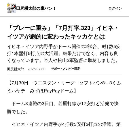
田尻耕太郎の鷹バン！
登録
ログイン
「プレーに重み」「7月打率.323」イヒネ・
イツアが劇的に変わったキッカケとは
イヒネ・イツア内野手がドーム開催の2試合、6打数5安
打1本塁打5打点の大活躍。結果だけでなく、内容も良
くなっています。本人や松山2軍監督に取材しました。
田尻耕太郎
2025.07.30
サポートメンバー限定
【7月30日 ウエスタン・リーグ ソフトバン8―3くふ
うハヤテ みずほPayPayドーム】
ドーム3連戦の2日目、若鷹打線が17安打と活発で快
勝でした。
イヒネ・イツア内野手が4打数3安打2打点の活躍。第