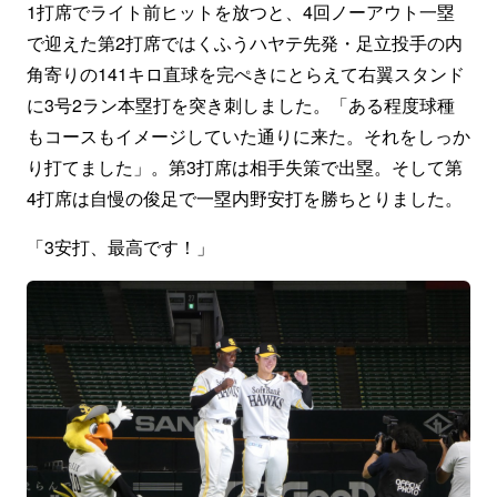
1打席でライト前ヒットを放つと、4回ノーアウト一塁
で迎えた第2打席ではくふうハヤテ先発・足立投手の内
角寄りの141キロ直球を完ぺきにとらえて右翼スタンド
に3号2ラン本塁打を突き刺しました。「ある程度球種
もコースもイメージしていた通りに来た。それをしっか
り打てました」。第3打席は相手失策で出塁。そして第
4打席は自慢の俊足で一塁内野安打を勝ちとりました。
「3安打、最高です！」