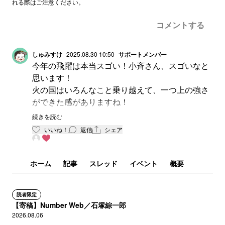
れる際はご注意ください。
コメントする
しゅみすけ
2025.08.30 10:50
サポートメンバー
今年の飛躍は本当スゴい！小斉さん、スゴいなと
思います！
火の国はいろんなこと乗り越えて、一つ上の強さ
ができた感がありますね！
馬原さんもGMで戻って、一度解説してるの聞き
続きを読む
ましたが、選手のことしっかり見てるのがスゴく
いいね！
返信
シェア
伝わりました。
この強さを全国に轟かせてほしいです！
ホーム
記事
スレッド
イベント
概要
読者限定
【寄稿】Number Web／石塚綜一郎
2026.08.06