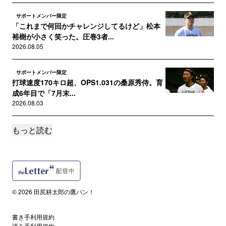
サポートメンバー限定
「これまで何回かチャレンジしてるけど」松本
裕樹が小さく笑った。圧巻3者...
2026.08.05
サポートメンバー限定
打球速度170キロ超、OPS1.031の桑原秀侍。育
成6年目で「7月末...
2026.08.03
もっと読む
サポートメンバー限定
城島CBOも期待する盛島稜大、“初打点”以上に
成長を感じさせた「ドリル...
2026.08.03
サポートメンバー限定
© 2026 田尻耕太郎の鷹バン！
秋広優人がトップタイ8号も、斉藤和巳2軍監督
が「もっと悩んでいいよ、と...
2026.08.02
書き手利用規約
読み手利用規約