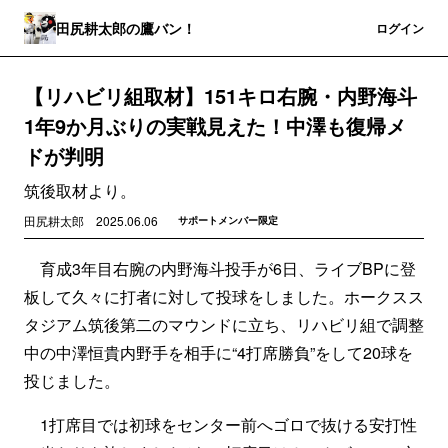
田尻耕太郎の鷹バン！
登録
ログイン
【リハビリ組取材】151キロ右腕・内野海斗
1年9か月ぶりの実戦見えた！中澤も復帰メ
ドが判明
筑後取材より。
田尻耕太郎
2025.06.06
サポートメンバー限定
育成3年目右腕の内野海斗投手が6日、ライブBPに登
板して久々に打者に対して投球をしました。ホークスス
タジアム筑後第二のマウンドに立ち、リハビリ組で調整
中の中澤恒貴内野手を相手に“4打席勝負”をして20球を
投じました。
1打席目では初球をセンター前へゴロで抜ける安打性