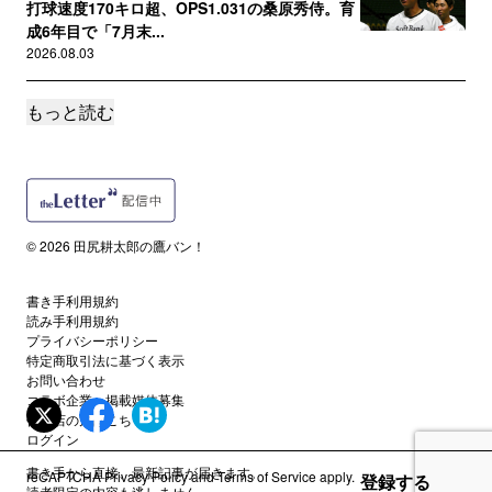
打球速度170キロ超、OPS1.031の桑原秀侍。育
成6年目で「7月末...
2026.08.03
もっと読む
サポートメンバー限定
城島CBOも期待する盛島稜大、“初打点”以上に
成長を感じさせた「ドリル...
2026.08.03
サポートメンバー限定
© 2026 田尻耕太郎の鷹バン！
秋広優人がトップタイ8号も、斉藤和巳2軍監督
が「もっと悩んでいいよ、と...
2026.08.02
書き手利用規約
読み手利用規約
プライバシーポリシー
サポートメンバー限定
特定商取引法に基づく表示
波乱起きた！九州アジアリーグ後期Ｔ初日／試
お問い合わせ
合レポート＆写真
コラボ企業・掲載媒体募集
代理店の方はこちら
2026.08.01
ログイン
書き手から直接、最新記事が届きます。
reCAPTCHA
Privacy Policy
and
Terms of Service
apply.
登録する
読者限定
読者限定の内容も逃しません。